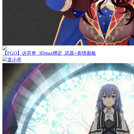
【FGO】达芬奇_3Dmax绑定_武器+表情面板
龙小卒