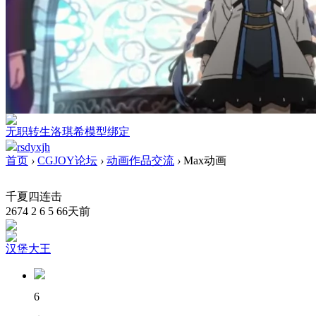
无职转生洛琪希模型绑定
rsdyxjh
首页
›
CGJOY论坛
›
动画作品交流
›
Max动画
千夏四连击
2674
2
6
5
66天前
汉堡大王
6