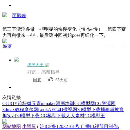
面戳酱
第三下漂浮多做一些明显的快慢变化（慢-快-慢），第四下蓄
力再稍微来一些，最后缓冲回初始pose再细化一下。
回复
66天前 · 2楼
汉堡大王
好的，感谢指导
回复
65天前
友情链接
CGJOY论坛
微元素
uimaker
漫画培训
CG模型网
CG资源网
3dmax教程
摩尔网
LookAE
C4D
傲视网
3d模型下载
插画喵教育
趣实习
3d模型下载
CG模型下载
人人素材
CG模型王
网站地图
小黑屋
(
沪ICP备12032161号 广播电视节目制作: