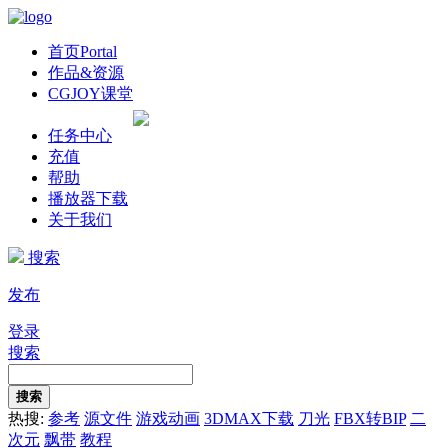
首页
Portal
作品&资源
CGJOY课堂
任务中心
充值
帮助
播放器下载
关于我们
搜索
发布
登录
搜索
搜索
热搜:
参考
源文件
游戏动画
3DMAX下载
刀光
FBX转BIP
二
次元
飘带
教程