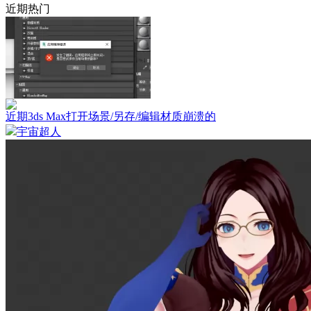
近期热门
近期3ds Max打开场景/另存/编辑材质崩溃的
宇宙超人