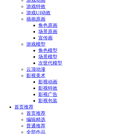
游戏动画
游戏特效
游戏UI动效
插画原画
角色原画
场景原画
宣传画
游戏模型
角色模型
场景模型
次世代模型
云顶动漫
影视美术
影视动画
影视特效
影视广告
影视包装
首页推荐
首页推荐
编辑精选
普通推荐
全部作品