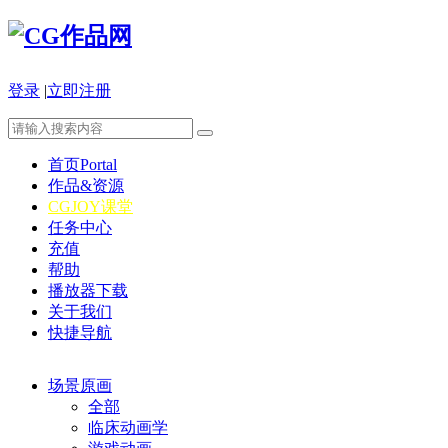
登录
|
立即注册
首页
Portal
作品&资源
CGJOY课堂
任务中心
充值
帮助
播放器下载
关于我们
快捷导航
场景原画
全部
临床动画学