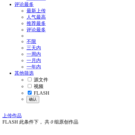
评论最多
最新上传
人气最高
推荐最多
评论最多
不限
三天内
一周内
一月内
一年内
其他筛选
源文件
视频
FLASH
上传作品
FLASH
此条件下， 共
0
组原创作品