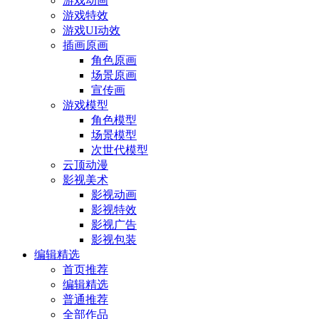
游戏动画
游戏特效
游戏UI动效
插画原画
角色原画
场景原画
宣传画
游戏模型
角色模型
场景模型
次世代模型
云顶动漫
影视美术
影视动画
影视特效
影视广告
影视包装
编辑精选
首页推荐
编辑精选
普通推荐
全部作品