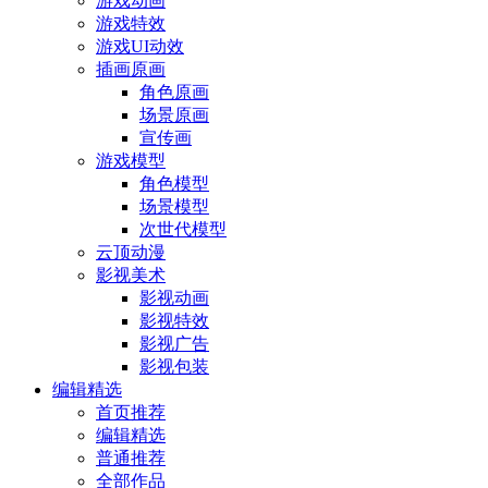
游戏动画
游戏特效
游戏UI动效
插画原画
角色原画
场景原画
宣传画
游戏模型
角色模型
场景模型
次世代模型
云顶动漫
影视美术
影视动画
影视特效
影视广告
影视包装
编辑精选
首页推荐
编辑精选
普通推荐
全部作品