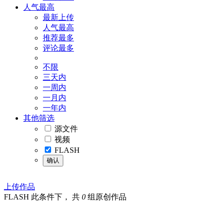
人气最高
最新上传
人气最高
推荐最多
评论最多
不限
三天内
一周内
一月内
一年内
其他筛选
源文件
视频
FLASH
上传作品
FLASH
此条件下， 共
0
组原创作品