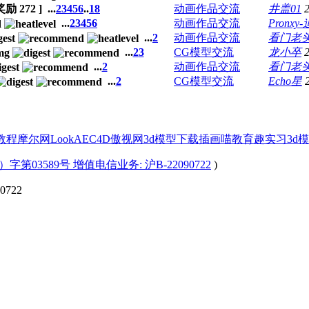
奖励
272
]
...
2
3
4
5
6
..
18
动画作品交流
井盖01
...
2
3
4
5
6
动画作品交流
Pronxy
...
2
动画作品交流
看门老
...
2
3
CG模型交流
龙小卒
...
2
动画作品交流
看门老
...
2
CG模型交流
Echo星
x教程
摩尔网
LookAE
C4D
傲视网
3d模型下载
插画喵教育
趣实习
3d
字第03589号 增值电信业务: 沪B-22090722
)
722