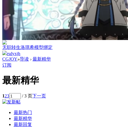
无职转生洛琪希模型绑定
rsdyxjh
CGJOY
»
导读
›
最新精华
订阅
最新精华
1
2
3
/ 3 页
下一页
最新热门
最新精华
最新回复