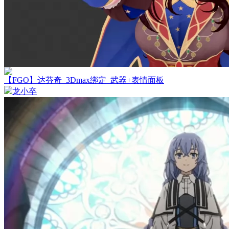
【FGO】达芬奇_3Dmax绑定_武器+表情面板
龙小卒