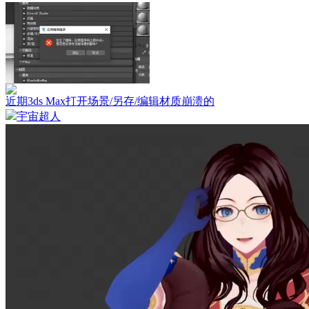
近期3ds Max打开场景/另存/编辑材质崩溃的
宇宙超人