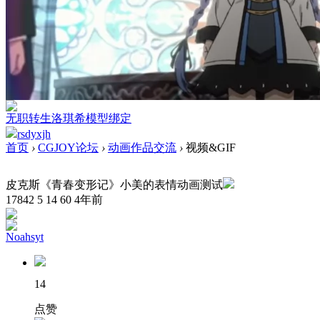
无职转生洛琪希模型绑定
rsdyxjh
首页
›
CGJOY论坛
›
动画作品交流
›
视频&GIF
皮克斯《青春变形记》小美的表情动画测试
17842
5
14
60
4年前
Noahsyt
14
点赞