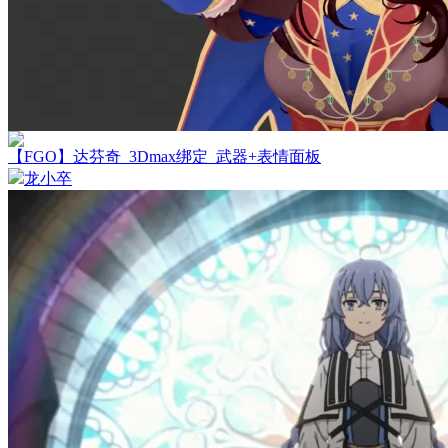
【FGO】达芬奇_3Dmax绑定_武器+表情面板
龙小卒