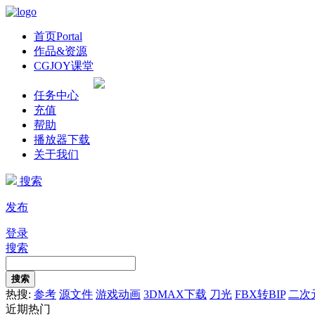
首页
Portal
作品&资源
CGJOY课堂
任务中心
充值
帮助
播放器下载
关于我们
搜索
发布
登录
搜索
搜索
热搜:
参考
源文件
游戏动画
3DMAX下载
刀光
FBX转BIP
二次
近期热门