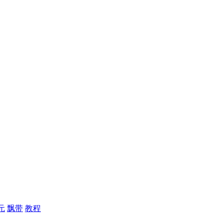
元
飘带
教程